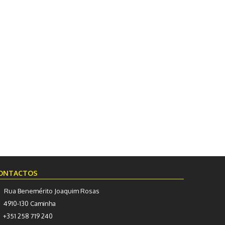
ONTACTOS
Rua Benemérito Joaquim Rosas
4910-130 Caminha
+351 258 719 240