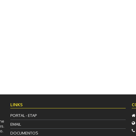
LINKS
C
PORTAL - ETAP
ine
EMAIL
s.
o.
DOCUMENTOS